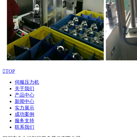

TOP
伺服压力机
关于我们
产品中心
新闻中心
实力展示
成功案例
服务支持
联系我们