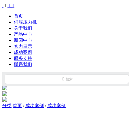



首页
伺服压力机
关于我们
产品中心
新闻中心
实力展示
成功案例
服务支持
联系我们

搜索
分类
首页
/
成功案例
/
成功案例