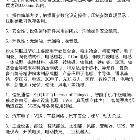
度达到0.005mm以内。
4、操作简单方便，触摸屏参数化设定操作，压制参数直观显示，
压制参数可保存备用。
5、安全性，设备运转部件采用封闭式，消除操作安全隐患。
6、环保性：无漏油、无漏粉，噪音低。
粉末伺服成型机主要应用于硬质合金、粉末冶金、精密陶瓷、电子
陶瓷、陶瓷结构件、电感磁芯、T-Core电感、铜铁共烧电感、电感
一体成型、磁性材料、磁环、钕铁硼、铁氧体、铁硅铝、玻璃、铁
基合金等粉末材料的压制成型。特别适用于超小、异形件、复杂、
多台阶等精密粉末制品成型。产品应用于电感、半导体、通讯基
站、变压器、电源、3C电子、AI机器人、医疗、数控刀具、电动汽
车、新能源（光伏、储能、风电）等领域。
1、信息通信：针对IoT（Internet of Things）、智能手机/平板电脑/
移动路由器、基础设施电源、TWS（真无线立体声）、智能手表/活
动追踪器、5G基站等各类应用领域。
2、汽车电子：V2X，车载网络，汽车安全，xEV，动力总成。
3、工业设备、能源：智慧能源、太阳能、风能、变频器、UPS、智
能仪表、开关电源、电动快充、工业机器人。