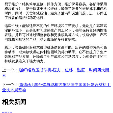
易于维护：结构简单直接，操作方便，维护保养容易。各部件采用
模块化设计，便于快速更换和维修，降低了设备的维护成本和停机
时间。同时，无需加液压油，避免了油污和漏油问题，进一步保证
了设备的清洁和稳定运行。
适应性强：能够适应不同的生产环境和工艺要求，无论是在高温高
湿的环境下，还是长时间连续生产的工况下，都能保持良好的性能
表现。并且可以通过调整参数和更换模具等方式，快速切换生产不
同规格和形状的产品，满足市场的多样化需求。
总之，钕铁硼伺服粉末成型机凭借其高产能、出色的成型效果和高
稼动率，成为钕铁硼磁体制造领域的得力助手。它不仅提升了生产
效率和产品质量，还降低了生产成本和劳动强度，为相关产业的可
持续发展注入了强大动力。
上一个：
碳纤维热压成型机-压力，位移，温度，时间四大因
素
下一个：
邀请函 | 鑫台铭与您相约第28届中国国际复合材料工
业技术展览会
相关新闻