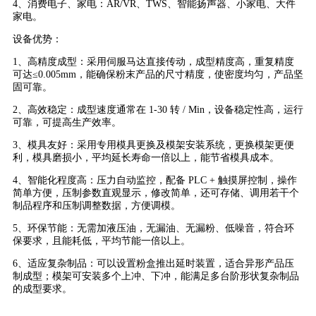
4、消费电子、家电：AR/VR、TWS、智能扬声器、小家电、大件
家电。
设备优势：
1、高精度成型：采用伺服马达直接传动，成型精度高，重复精度
可达≤0.005mm，能确保粉末产品的尺寸精度，使密度均匀，产品坚
固可靠。
2、高效稳定：成型速度通常在 1-30 转 / Min，设备稳定性高，运行
可靠，可提高生产效率。
3、模具友好：采用专用模具更换及模架安装系统，更换模架更便
利，模具磨损小，平均延长寿命一倍以上，能节省模具成本。
4、智能化程度高：压力自动监控，配备 PLC + 触摸屏控制，操作
简单方便，压制参数直观显示，修改简单，还可存储、调用若干个
制品程序和压制调整数据，方便调模。
5、环保节能：无需加液压油，无漏油、无漏粉、低噪音，符合环
保要求，且能耗低，平均节能一倍以上。
6、适应复杂制品：可以设置粉盒推出延时装置，适合异形产品压
制成型；模架可安装多个上冲、下冲，能满足多台阶形状复杂制品
的成型要求。