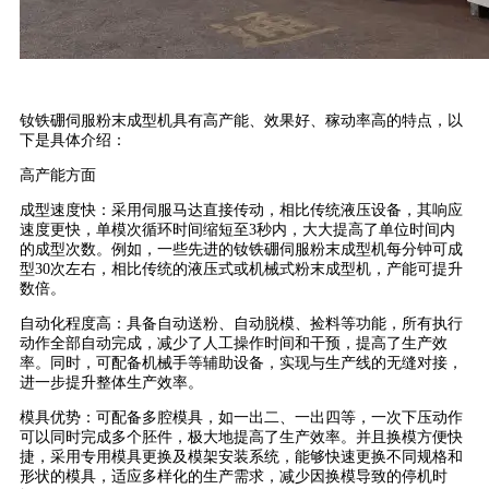
钕铁硼伺服粉末成型机具有高产能、效果好、稼动率高的特点，以
下是具体介绍：
高产能方面
成型速度快：采用伺服马达直接传动，相比传统液压设备，其响应
速度更快，单模次循环时间缩短至3秒内，大大提高了单位时间内
的成型次数。例如，一些先进的钕铁硼伺服粉末成型机每分钟可成
型30次左右，相比传统的液压式或机械式粉末成型机，产能可提升
数倍。
自动化程度高：具备自动送粉、自动脱模、捡料等功能，所有执行
动作全部自动完成，减少了人工操作时间和干预，提高了生产效
率。同时，可配备机械手等辅助设备，实现与生产线的无缝对接，
进一步提升整体生产效率。
模具优势：可配备多腔模具，如一出二、一出四等，一次下压动作
可以同时完成多个胚件，极大地提高了生产效率。并且换模方便快
捷，采用专用模具更换及模架安装系统，能够快速更换不同规格和
形状的模具，适应多样化的生产需求，减少因换模导致的停机时