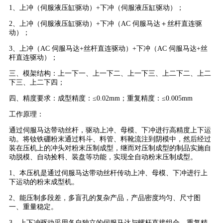
1、上冲（伺服液压缸驱动）+下冲（伺服液压缸驱动）；
2、上冲（伺服液压缸驱动）+下冲（AC 伺服马达＋丝杆直连驱
动）；
3、上冲（AC 伺服马达+丝杆直连驱动）+下冲（AC 伺服马达+丝
杆直连驱动）；
三、模架结构：上一下一、上一下二、上一下三、上二下二、上二
下三、上二下四；
四、精度要求：成型精度：≤0.02mm；重复精度：≤0.005mm
工作原理：
通过伺服马达带动丝杆，驱动上冲、母模、下冲进行高精度上下运
动。将钕铁硼粉末通过料斗、料管、料靴流注到阴模中，然后经过
装在压机上的冲头对粉末压制成型，继而对压制成型的制品实施自
动脱模、自动捡料、装盘等功能，实现全自动粉末压制成型。
1、本压机是通过伺服马达带动丝杆传动上冲、母模、下冲进行上
下运动的粉末成型机。
2、能压制多段差，多盲孔的复杂产品，产品密度均匀、尺寸图
一、重量稳定。
3、上下冲驱动采用各自独立的伺服马达与螺杆直接组合，重复精