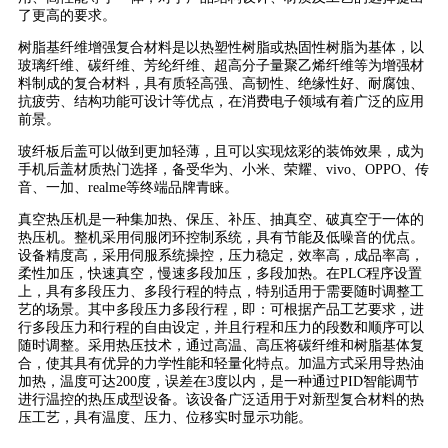
了更高的要求。
树脂基纤维增强复合材料是以热塑性树脂或热固性树脂为基体，以
玻璃纤维、碳纤维、芳纶纤维、超高分子量聚乙烯纤维等为增强材
料制成的复合材料，具有质轻高强、高韧性、绝缘性好、耐腐蚀、
抗疲劳、结构功能可设计等优点，在消费电子领域有着广泛的应用
前景。
玻纤板后盖可以做到更加轻薄，且可以实现炫彩的装饰效果，成为
手机后盖材质热门选择，备受华为、小米、荣耀、vivo、OPPO、传
音、一加、realme等终端品牌青睐。
真空热压机是一种集加热、保压、补压、抽真空、破真空于一体的
热压机。整机采用伺服闭环控制系统，具有节能及低噪音的优点。
设备精度高，采用伺服系统操控，压力稳定，效率高，成品率高，
柔性加压，快速真空，慢速多段加压，多段加热。在PLC程序设置
上，具有多段压力、多段行程的特点，特别适用于需要随时调整工
艺的场景。其中多段压力多段行程，即：可根据产品工艺要求，进
行多段压力和行程的自由设定，并且行程和压力的段数和顺序可以
随时调整。采用热压技术，通过高温、高压将碳纤维和树脂基体复
合，使其具有优异的力学性能和轻量化特点。加温方式采用导热油
加热，温度可达200度，误差在3度以内，是一种通过PID智能调节
进行温控的热压成型设备。该设备广泛适用于对新型复合材料的热
压工艺，具有温度、压力、位移实时显示功能。