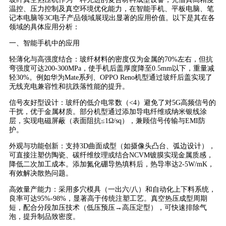
温控、压力控制及真空环境优化能力，在智能手机、平板电脑、笔
记本电脑等3C电子产品领域展现出显著的应用价值。以下是其在各
领域的具体应用分析：
一、智能手机中的应用
轻薄化与高强度结合：玻纤材料的密度仅为金属的70%左右，但抗
弯强度可达200-300MPa，使手机后盖厚度降至0.5mm以下，重量减
轻30%。例如华为Mate系列、OPPO Reno机型通过玻纤后盖实现了
无线充电兼容性和抗跌落性能的提升。
信号友好型设计：玻纤的低介电常数（<4）避免了对5G高频信号的
干扰，优于金属材质。部分机型通过添加导电纤维或纳米银线涂
层，实现电磁屏蔽（表面阻抗≤1Ω/sq），兼顾信号传输与EMI防
护。
外观与功能创新：支持3D曲面成型（如摄像头凸台、弧边设计），
可直接注塑仿陶瓷、碳纤维纹理或结合NCVM镀膜实现金属质感，
降低二次加工成本。添加氮化硼导热填料后，热导率达2-5W/mK，
有效解决散热问题。
高效量产能力：采用多穴模具（一出六/八）和自动化上下料系统，
良率可达95%-98%，显著高于传统注塑工艺。真空热压成型周期
短，配合分段加压技术（低压预压→高压定型），可快速排除气
泡，提升制品致密度。