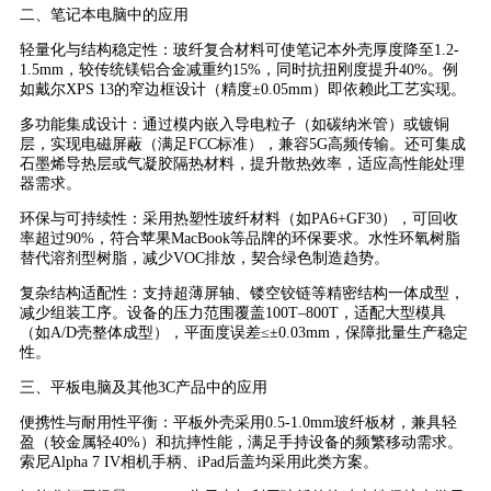
二、笔记本电脑中的应用
轻量化与结构稳定性：玻纤复合材料可使笔记本外壳厚度降至1.2-
1.5mm，较传统镁铝合金减重约15%，同时抗扭刚度提升40%。例
如戴尔XPS 13的窄边框设计（精度±0.05mm）即依赖此工艺实现。
多功能集成设计：通过模内嵌入导电粒子（如碳纳米管）或镀铜
层，实现电磁屏蔽（满足FCC标准），兼容5G高频传输。还可集成
石墨烯导热层或气凝胶隔热材料，提升散热效率，适应高性能处理
器需求。
环保与可持续性：采用热塑性玻纤材料（如PA6+GF30），可回收
率超过90%，符合苹果MacBook等品牌的环保要求。水性环氧树脂
替代溶剂型树脂，减少VOC排放，契合绿色制造趋势。
复杂结构适配性：支持超薄屏轴、镂空铰链等精密结构一体成型，
减少组装工序。设备的压力范围覆盖100T–800T，适配大型模具
（如A/D壳整体成型），平面度误差≤±0.03mm，保障批量生产稳定
性。
三、平板电脑及其他3C产品中的应用
便携性与耐用性平衡：平板外壳采用0.5-1.0mm玻纤板材，兼具轻
盈（较金属轻40%）和抗摔性能，满足手持设备的频繁移动需求。
索尼Alpha 7 IV相机手柄、iPad后盖均采用此类方案。