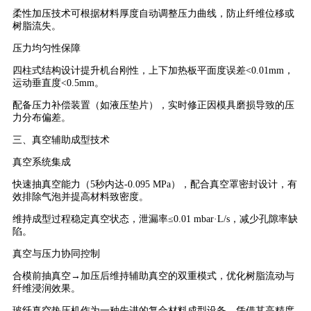
柔性加压技术可根据材料厚度自动调整压力曲线，防止纤维位移或
树脂流失。
压力均匀性保障
四柱式结构设计提升机台刚性，上下加热板平面度误差<0.01mm，
运动垂直度<0.5mm。
配备压力补偿装置（如液压垫片），实时修正因模具磨损导致的压
力分布偏差。
三、真空辅助成型技术
真空系统集成
快速抽真空能力（5秒内达-0.095 MPa），配合真空罩密封设计，有
效排除气泡并提高材料致密度。
维持成型过程稳定真空状态，泄漏率≤0.01 mbar·L/s，减少孔隙率缺
陷。
真空与压力协同控制
合模前抽真空→加压后维持辅助真空的双重模式，优化树脂流动与
纤维浸润效果。
玻纤真空热压机作为一种先进的复合材料成型设备，凭借其高精度