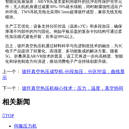
智能化拓展场景：AR/VR头显支架利用玻纤的抗冲击性保护光学元
件；无人机机身通过减重30%-70%延长续航，同时耐腐蚀性适应户
外环境。TWS耳机充电仓采用0.5mm超薄玻纤成型，兼容无线充电
模块。
生产工艺优化：设备支持分区控温（温差±3℃）和多段加压，确保
厚薄不均部件的均匀固化。例如平板后盖的复杂卡扣结构可通过柔
性加压模式避免开裂，良率达99%以上。
总之，玻纤真空热压机通过材料科学与先进制造技术的融合，为3C
电子产品提供了轻量化、高强度、多功能集成的解决方案。随着
5G、折叠屏及AR/VR技术的普及，该工艺将进一步向高精度、智能
化和绿色制造方向演进，推动消费电子产业持续创新升级。
上一个：
玻纤真空热压成型机-分段加压，分区控温，曲线显
示
下一个：
玻纤真空热压机核心技术：压力，温度，真空协同
相关新闻

TOP
伺服压力机